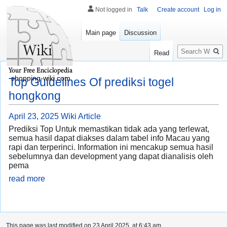
Not logged in
Talk
Create account
Log in
Main page
Discussion
Search
Read
shopping-wiki.com
Top Guidelines Of prediksi togel
hongkong
April 23, 2025
Wiki Article
Prediksi Top Untuk memastikan tidak ada yang terlewat,
semua hasil dapat diakses dalam tabel info Macau yang
rapi dan terperinci. Information ini mencakup semua hasil
sebelumnya dan development yang dapat dianalisis oleh
pema
read more
This page was last modified on 23 April 2025, at 6:43 am.